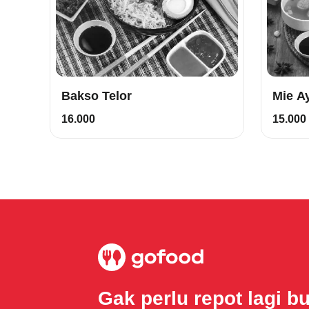
Bakso Telor
Mie A
16.000
15.000
Gak perlu repot lagi b