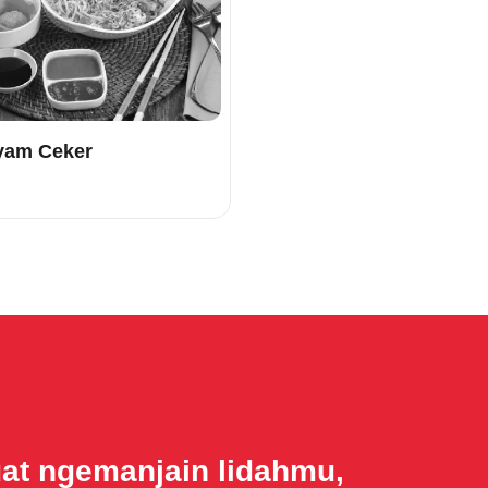
yam Ceker
uat ngemanjain lidahmu,