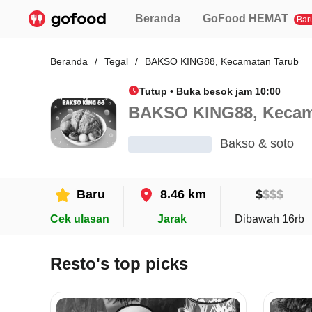
Beranda
GoFood HEMAT
Bar
Beranda
/
Tegal
/
BAKSO KING88, Kecamatan Tarub
Tutup • Buka besok jam 10:00
BAKSO KING88, Kecam
Bakso & soto
Baru
8.46 km
$
$
$
$
Cek ulasan
Jarak
Dibawah 16rb
Resto's top picks