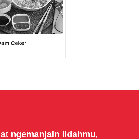
yam Ceker
uat ngemanjain lidahmu,