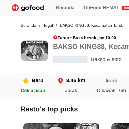
Beranda
GoFood HEMAT
Bar
Beranda
/
Tegal
/
BAKSO KING88, Kecamatan Tarub
Tutup • Buka besok jam 10:00
BAKSO KING88, Kecam
Bakso & soto
Baru
8.46 km
$
$
$
$
Cek ulasan
Jarak
Dibawah 16rb
Resto's top picks