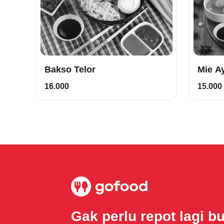
Bakso Telor
Mie A
16.000
15.000
Gak perlu repot lagi b