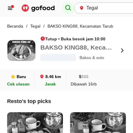
Beranda
/
Tegal
/
BAKSO KING88, Kecamatan Tarub
Tutup • Buka besok jam 10:00
BAKSO KING88, Kecamatan Tarub
Bakso & soto
Baru
8.46 km
$
$
$
$
Cek ulasan
Jarak
Dibawah 16rb
Resto's top picks