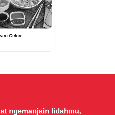
yam Ceker
uat ngemanjain lidahmu,