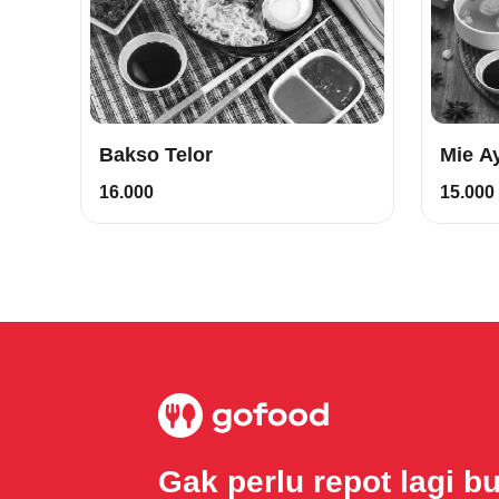
Bakso Telor
Mie A
16.000
15.000
Gak perlu repot lagi b