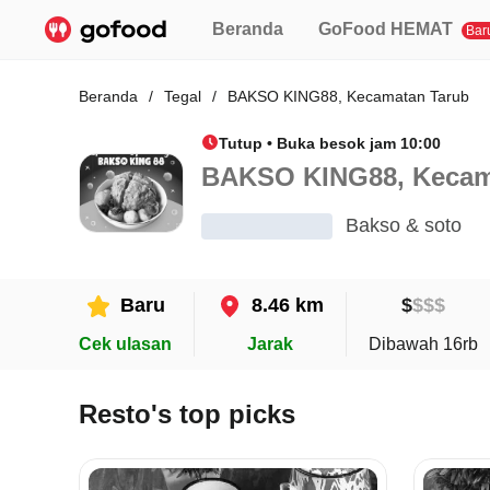
Beranda
GoFood HEMAT
Bar
Beranda
/
Tegal
/
BAKSO KING88, Kecamatan Tarub
Tutup • Buka besok jam 10:00
BAKSO KING88, Kecam
Bakso & soto
Baru
8.46 km
$
$
$
$
Cek ulasan
Jarak
Dibawah 16rb
Resto's top picks